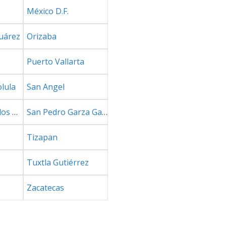
México D.F.
uárez
Orizaba
Puerto Vallarta
lula
San Angel
San Nicolás de los Garza
San Pedro Garza García
Tizapan
Tuxtla Gutiérrez
Zacatecas