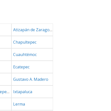
Atizapán de Zaragoza
Chapultepec
Cuauhtémoc
Ecatepec
Gustavo A. Madero
Iguala de la Independencia
Ixtapaluca
Lerma