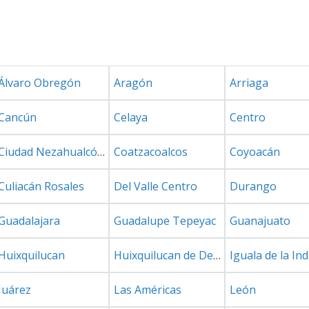
Álvaro Obregón
Aragón
Arriaga
Cancún
Celaya
Centro
Ciudad Nezahualcóyotl
Coatzacoalcos
Coyoacán
Culiacán Rosales
Del Valle Centro
Durango
Guadalajara
Guadalupe Tepeyac
Guanajuato
Huixquilucan
Huixquilucan de Degollado
Juárez
Las Américas
León