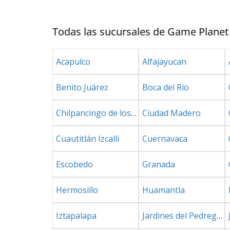
Todas las sucursales de
Game Planet
Acapulco
Alfajayucan
Benito Juárez
Boca del Río
Chilpancingo de los Bravo
Ciudad Madero
Cuautitlán Izcalli
Cuernavaca
Escobedo
Granada
Hermosillo
Huamantla
Iztapalapa
Jardines del Pedregal de San Ángel