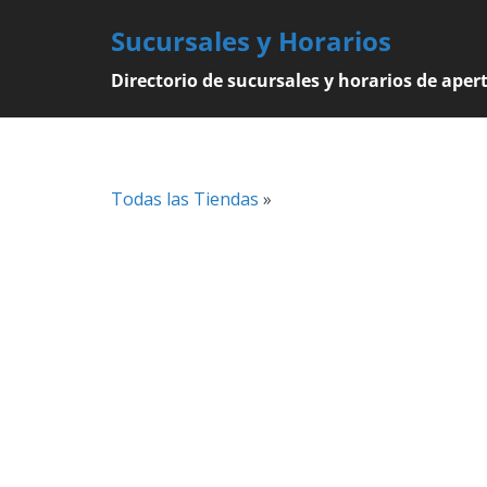
Skip
Sucursales y Horarios
to
content
Directorio de sucursales y horarios de aper
Todas las Tiendas
»