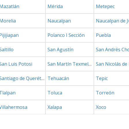
Mazatlán
Mérida
Metepec
Morelia
Naucalpan
Naucalpan de J
Pijijiapan
Polanco I Sección
Puebla
Saltillo
San Agustín
San Andrés Cho
San Luis Potosi
San Martín Texmelucan de Labastida
Santiago de Querétaro
Tehuacán
Tepic
Tlalpan
Toluca
Torreón
Villahermosa
Xalapa
Xoco