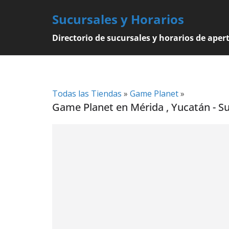
Skip
Sucursales y Horarios
to
content
Directorio de sucursales y horarios de aper
Todas las Tiendas
»
Game Planet
»
Game Planet en Mérida , Yucatán - Su