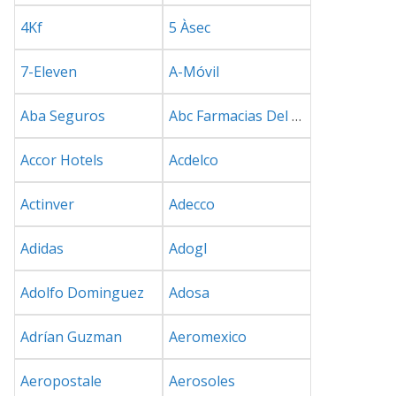
4Kf
5 Àsec
7-Eleven
A-Móvil
Aba Seguros
Abc Farmacias Del Norte
Accor Hotels
Acdelco
Actinver
Adecco
Adidas
Adogl
Adolfo Dominguez
Adosa
Adrían Guzman
Aeromexico
Aeropostale
Aerosoles