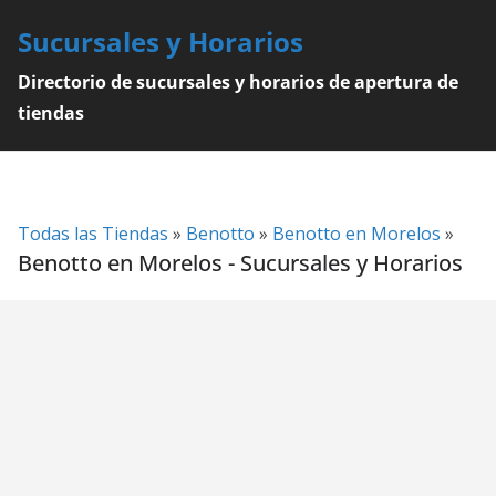
Skip
Sucursales y Horarios
to
content
Directorio de sucursales y horarios de apertura de
tiendas
Todas las Tiendas
»
Benotto
»
Benotto en Morelos
»
Benotto en Morelos - Sucursales y Horarios