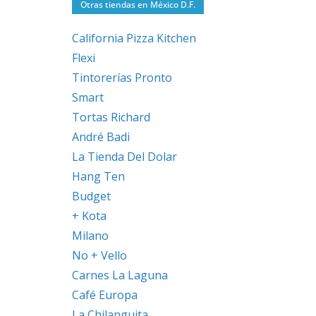
Otras tiendas en México D.F.
California Pizza Kitchen
Flexi
Tintorerías Pronto
Smart
Tortas Richard
André Badi
La Tienda Del Dolar
Hang Ten
Budget
+ Kota
Milano
No + Vello
Carnes La Laguna
Café Europa
La Chilanguita