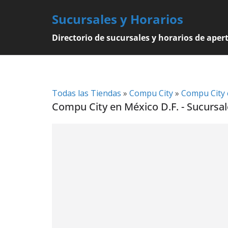
Skip
Sucursales y Horarios
to
content
Directorio de sucursales y horarios de aper
Todas las Tiendas
»
Compu City
»
Compu City 
Compu City en México D.F. - Sucursal