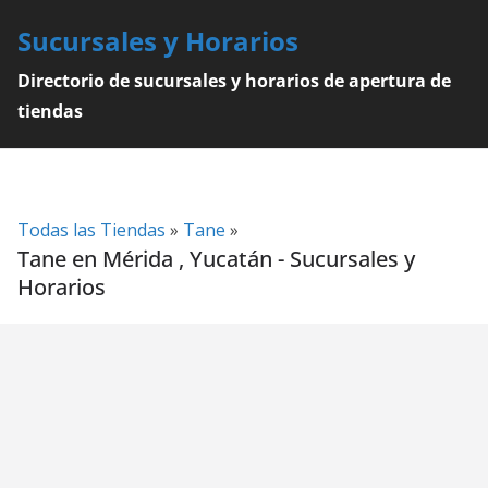
Skip
Sucursales y Horarios
to
content
Directorio de sucursales y horarios de apertura de
tiendas
Todas las Tiendas
»
Tane
»
Tane en Mérida , Yucatán - Sucursales y
Horarios