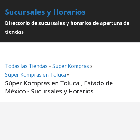
Skip
Sucursales y Horarios
to
content
Directorio de sucursales y horarios de apertura de
tiendas
Todas las Tiendas
»
Súper Kompras
»
Súper Kompras en Toluca
»
Súper Kompras en Toluca , Estado de
México - Sucursales y Horarios