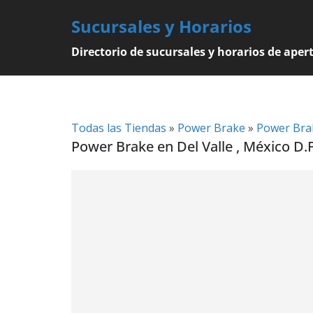
Skip
Sucursales y Horarios
to
content
Directorio de sucursales y horarios de aper
Todas las Tiendas
»
Power Brake
»
Power Brak
Power Brake en Del Valle , México D.F