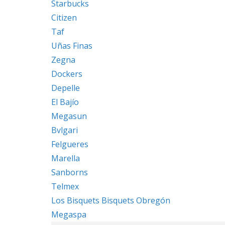
Starbucks
Citizen
Taf
Uñas Finas
Zegna
Dockers
Depelle
El Bajío
Megasun
Bvlgari
Felgueres
Marella
Sanborns
Telmex
Los Bisquets Bisquets Obregón
Megaspa