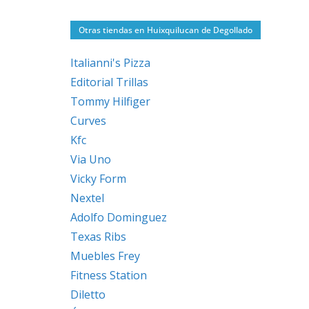
Otras tiendas en Huixquilucan de Degollado
Italianni's Pizza
Editorial Trillas
Tommy Hilfiger
Curves
Kfc
Via Uno
Vicky Form
Nextel
Adolfo Dominguez
Texas Ribs
Muebles Frey
Fitness Station
Diletto