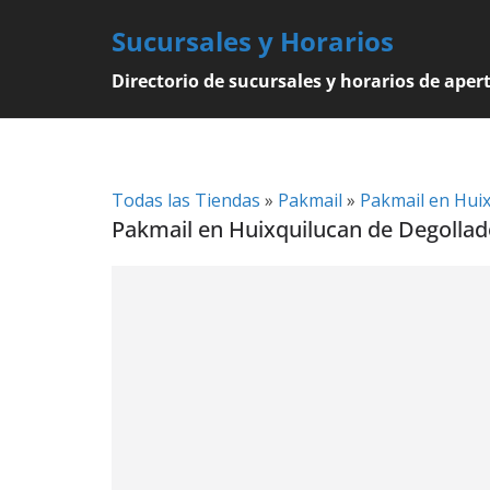
Skip
Sucursales y Horarios
to
content
Directorio de sucursales y horarios de aper
Todas las Tiendas
»
Pakmail
»
Pakmail en Hui
Pakmail en Huixquilucan de Degollado