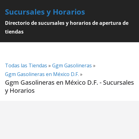
Skip
Sucursales y Horarios
to
content
Directorio de sucursales y horarios de apertura de
tiendas
Todas las Tiendas
»
Ggm Gasolineras
»
Ggm Gasolineras en México D.F.
»
Ggm Gasolineras en México D.F. - Sucursales
y Horarios