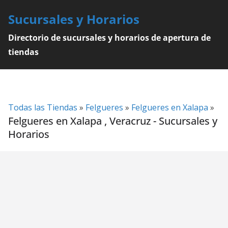
Skip
Sucursales y Horarios
to
content
Directorio de sucursales y horarios de apertura de
tiendas
Todas las Tiendas
»
Felgueres
»
Felgueres en Xalapa
»
Felgueres en Xalapa , Veracruz - Sucursales y
Horarios