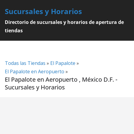
Skip
Sucursales y Horarios
to
content
Directorio de sucursales y horarios de apertura de
tiendas
Todas las Tiendas
»
El Papalote
»
El Papalote en Aeropuerto
»
El Papalote en Aeropuerto , México D.F. -
Sucursales y Horarios