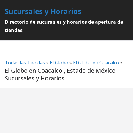
Skip
Sucursales y Horarios
to
content
Directorio de sucursales y horarios de apertura de
tiendas
Todas las Tiendas
»
El Globo
»
El Globo en Coacalco
»
El Globo en Coacalco , Estado de México -
Sucursales y Horarios