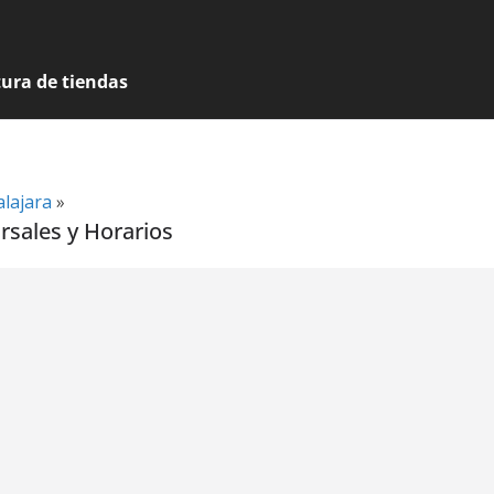
tura de tiendas
lajara
»
ursales y Horarios