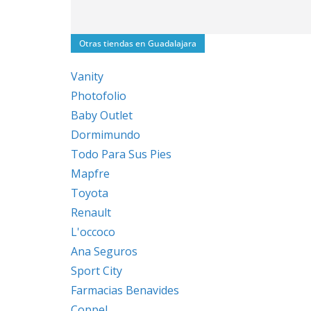
Otras tiendas en Guadalajara
Vanity
Photofolio
Baby Outlet
Dormimundo
Todo Para Sus Pies
Mapfre
Toyota
Renault
L'occoco
Ana Seguros
Sport City
Farmacias Benavides
Coppel