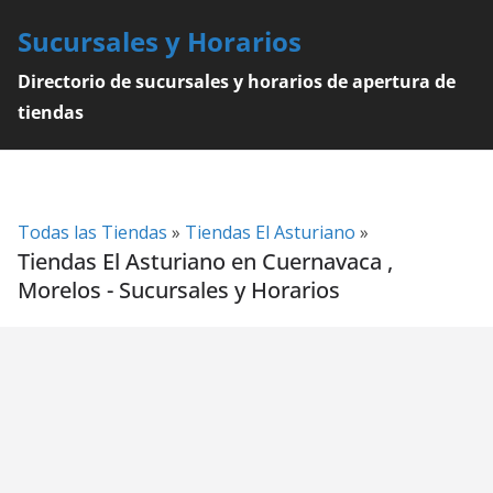
Skip
Sucursales y Horarios
to
content
Directorio de sucursales y horarios de apertura de
tiendas
Todas las Tiendas
»
Tiendas El Asturiano
»
Tiendas El Asturiano en Cuernavaca ,
Morelos - Sucursales y Horarios