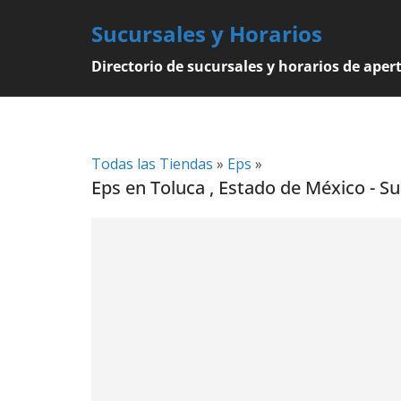
Skip
Sucursales y Horarios
to
content
Directorio de sucursales y horarios de aper
Todas las Tiendas
»
Eps
»
Eps en Toluca , Estado de México - Su