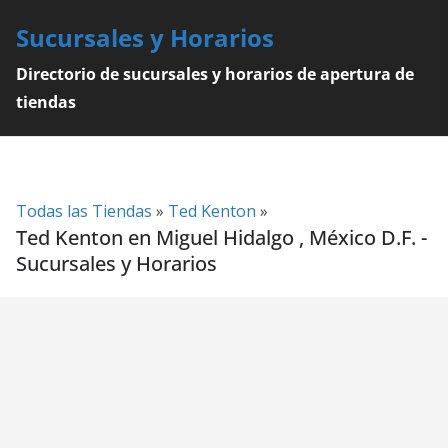
Skip
Sucursales y Horarios
to
content
Directorio de sucursales y horarios de apertura de
tiendas
Todas las Tiendas
»
Ted Kenton
»
Ted Kenton en Miguel Hidalgo , México D.F. -
Sucursales y Horarios