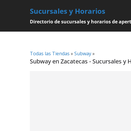
Skip
Sucursales y Horarios
to
content
Directorio de sucursales y horarios de aper
Todas las Tiendas
»
Subway
»
Subway en Zacatecas - Sucursales y 