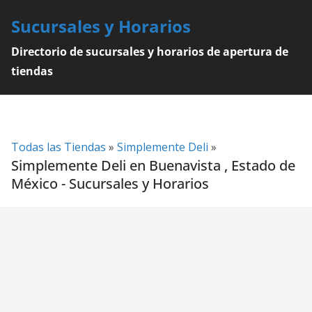
Skip
Sucursales y Horarios
to
content
Directorio de sucursales y horarios de apertura de
tiendas
Todas las Tiendas
»
Simplemente Deli
»
Simplemente Deli en Buenavista , Estado de
México - Sucursales y Horarios