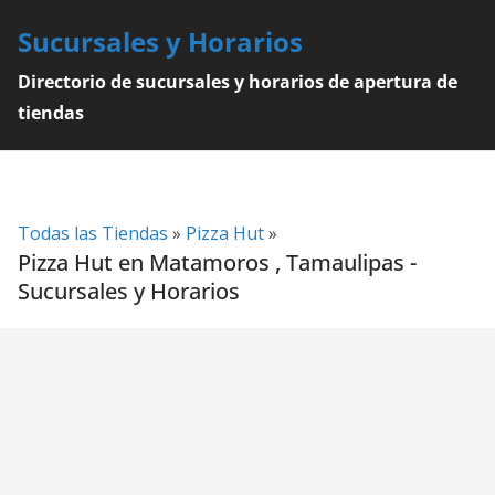
Skip
Sucursales y Horarios
to
content
Directorio de sucursales y horarios de apertura de
tiendas
Todas las Tiendas
»
Pizza Hut
»
Pizza Hut en Matamoros , Tamaulipas -
Sucursales y Horarios