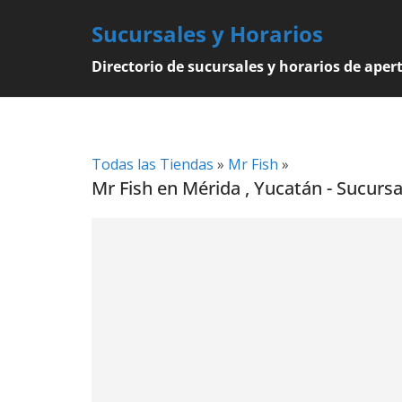
Skip
Sucursales y Horarios
to
content
Directorio de sucursales y horarios de aper
Todas las Tiendas
»
Mr Fish
»
Mr Fish en Mérida , Yucatán - Sucursa