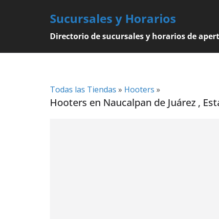
Skip
Sucursales y Horarios
to
content
Directorio de sucursales y horarios de aper
Todas las Tiendas
»
Hooters
»
Hooters en Naucalpan de Juárez , Est