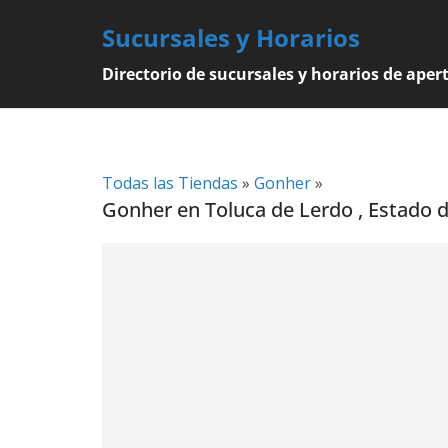
Skip
Sucursales y Horarios
to
content
Directorio de sucursales y horarios de aper
Todas las Tiendas
»
Gonher
»
Gonher en Toluca de Lerdo , Estado d