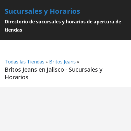
Skip
Sucursales y Horarios
to
content
Directorio de sucursales y horarios de apertura de
tiendas
Todas las Tiendas
»
Britos Jeans
»
Britos Jeans en Jalisco - Sucursales y
Horarios