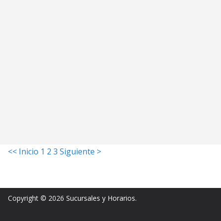
<< Inicio
1
2
3
Siguiente >
Copyright © 2026
Sucursales y Horarios
.