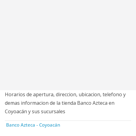
Horarios de apertura, direccion, ubicacion, telefono y
demas informacion de la tienda Banco Azteca en
Coyoacán y sus sucursales
Banco Azteca - Coyoacán