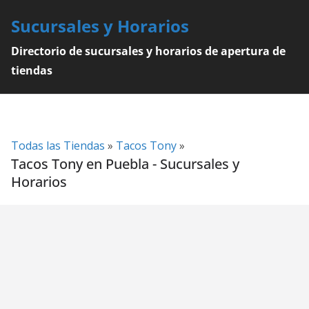
Skip
Sucursales y Horarios
to
content
Directorio de sucursales y horarios de apertura de
tiendas
Todas las Tiendas
»
Tacos Tony
»
Tacos Tony en Puebla - Sucursales y
Horarios