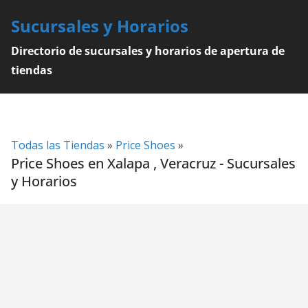
Skip
Sucursales y Horarios
to
content
Directorio de sucursales y horarios de apertura de
tiendas
Todas las Tiendas
»
Price Shoes
»
Price Shoes en Xalapa , Veracruz - Sucursales
y Horarios