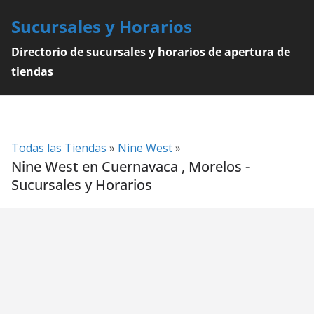
Skip
Sucursales y Horarios
to
content
Directorio de sucursales y horarios de apertura de
tiendas
Todas las Tiendas
»
Nine West
»
Nine West en Cuernavaca , Morelos -
Sucursales y Horarios