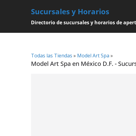
Skip
Sucursales y Horarios
to
content
Directorio de sucursales y horarios de aper
Todas las Tiendas
»
Model Art Spa
»
Model Art Spa en México D.F. - Sucur